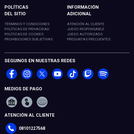
POLÍTICAS
INFORMACIÓN
TÉRMINOS Y CONDICIONES
ATENCIÓN AL CLIENTE
POLÍTICAS DE PRIVACIDAD
JUEGO RESPONSABLE
POLÍTICAS DE COOKIES
JUEGO AUTORIZADO
PROHIBICIONES SUBJETIVAS
PREGUNTAS FRECUENTES
SEGUINOS EN NUESTRAS REDES
MEDIOS DE PAGO
ATENCIÓN AL CLIENTE
08101227568